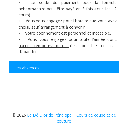
Le solde du paiement pour la formule
hebdomadaire peut être payé en 3 fois (tous les 12
cours).
Vous vous engagez pour l'horaire que vous avez
choisi, sauf arrangement à convenir.
Votre abonnement est personnel et incessible.
Vous vous engagez pour toute l’année donc
aucun remboursement
n’est possible en cas
d’abandon.
Les absences
Merci de me prévenir au moins 24h à l'avance en
cas d'absence afin de permettre à quelqu'un d'autre
de bénéficier d'un cours de rattrapage.
Tout cours décommandé
le jour même
sera
perdu.
© 2026
Le Dé D'or de Pénélope | Cours de coupe et de
Vous avez la possibilité de récupérer 3 cours sur
couture
l'année (30 juin dernière limite) pour les formules