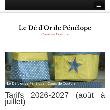
Accueil
Les cours
Horaires
Tarifs
Bons Cadeaux
Conditions
Photos
Contact
Espace membres
Le Dé d'or de Pénélope - Cours de Couture
Tarifs 2026-2027 (août à
juillet)